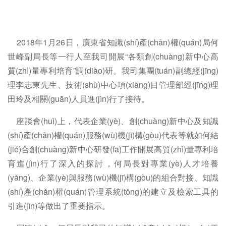
2018年1月26日，廣東省知識(shí)產(chǎn)權(quán)局何
世峰副局長等一行人至我司開展“各類創(chuàng)新中心高
質(zhì)量專利培育”調(diào)研。我司集團(tuán)副總經(jīng)
理李志東先生、技術(shù)中心項(xiàng)目管理部經(jīng)理
田玲及相關(guān)人員進(jìn)行了接待。
座談會(huì)上，代表企業(yè)、創(chuàng)新中心及知識
(shí)產(chǎn)權(quán)服務(wù)機(jī)構(gòu)代表等就如何結
(jié)合創(chuàng)新中心研發(fā)工作開展高質(zhì)量專利培
育進(jìn)行了深入的探討，何局長對專業(yè)人才培養
(yǎng)、企業(yè)與服務(wù)機(jī)構(gòu)的組合對接、知識
(shí)產(chǎn)權(quán)管理系統(tǒng)的建立及檢索工具的
引進(jìn)等做出了重要指示。